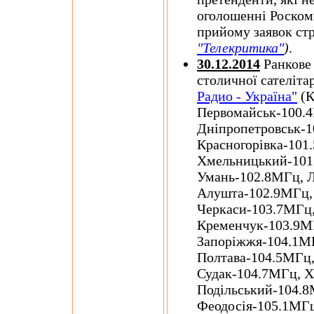
оголошенні Роскомн
прийому заявок ст
"Телекритика"
)
.
30.12.2014
Ранкове 
столичної сателіта
Радио - Україна"
(К
Первомайськ-100.4
Дніпропетровськ-
Красногорівка-10
Хмельницький-101.
Умань-102.8МГц, Л
Алушта-102.9МГц,
Черкаси-103.7МГц,
Кременчук-103.9М
Запоріжжя-104.1МГ
Полтава-104.5МГц
Судак-104.7МГц, Х
Подільський-104.8
Феодосія-105.1МГ