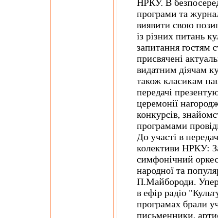
НРКУ. В безпосере
програми та журна
виявити свою пози
із різних питань к
запитання гостям с
присвячені актуал
видатним діячам к
також класикам нац
передачі презентую
церемонії нагород
конкурсів, знайом
програмами провід
До участі в переда
колективи НРКУ: З
симфонічний оркес
народної та популя
П.Майбороди. Упер
в ефір радіо "Культ
програмах брали уч
письменники, артис