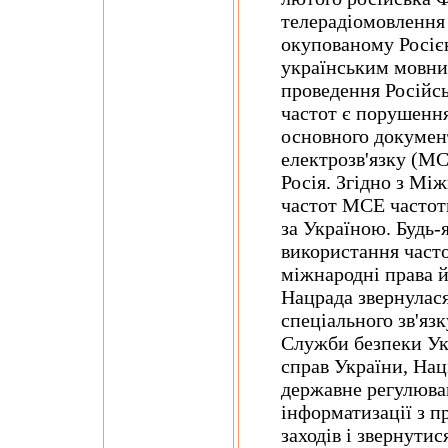
телерадіомовлення
окупованому Росіє
українським мовни
проведення Російс
частот є порушення
основного докумен
електрозв'язку (МС
Росія. Згідно з Мі
частот МСЕ частот
за Україною. Будь-я
використання част
міжнародні права й 
Нацрада звернулас
спеціального зв'язк
Служби безпеки Ук
справ України, Нац
державне регулюван
інформатизації з п
заходів і звернути