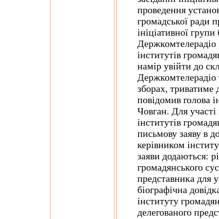
проведення устано
громадської ради 
ініціативної групи
Держкомтелерадіо 
інститутів громадя
намір увійти до ск
Держкомтелерадіо т
зборах, триватиме д
повідомив голова і
Човган. Для участі
інститутів громадя
письмову заяву в д
керівником інститу
заяви додаються: р
громадянського сус
представника для у
біографічна довідк
інституту громадянс
делегованого предс