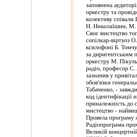
заповнена аудиторі
оркестру та провід
колективу співали І
Н. Николаїшин, М. 
Своє мистецтво то
сопілкар-віртуоз О
ксилофоні Б. Томч
за диригентським 
оркестру М. Пікуль
радіо, професор С.
зазначив у привіт
обов'язки генерал
Табаченко, - завжд
код ідентифікації 
приналежність до с
мистецтво - найвищ
Провела програму ж
Радіопрограма прох
Великій концертній