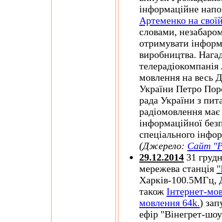
інформаційне напо
Артеменко на своїй
словами, незабаро
отримувати інформ
виробництва. Нагад
телерадіокомпанія 
мовлення на весь Д
України Петро Пор
рада України з пит
радіомовлення має 
інформаційної без
спеціального інфо
(Джерело:
Сайт "Р
29.12.2014
31 грудн
мережева станція
"
Харків-100.5МГц, 
також
Інтернет-мо
мовлення 64k.
) за
ефір "Вінегрет-шо