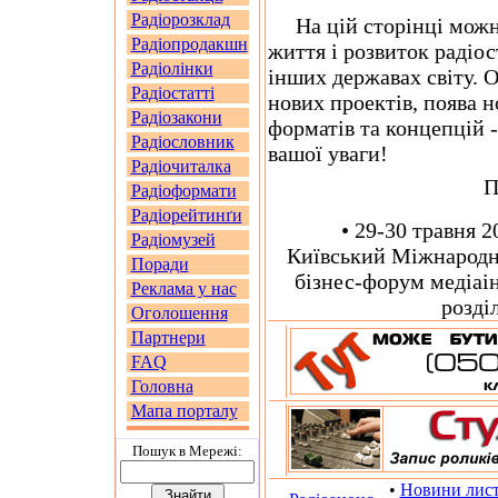
Радіорозклад
На цій сторінці можна
Радіопродакшн
життя і розвиток радіо
Радіолінки
інших державах світу. О
Радіостатті
нових проектів, поява н
Радіозакони
форматів та концепцій -
Радіословник
вашої уваги!
Радіочиталка
П
Радіоформати
Радіорейтинґи
• 29-30 травня 20
Радіомузей
Київський Міжнародн
Поради
бізнес-форум медіаін
Реклама у нас
розді
Оголошення
Партнери
FAQ
Головна
Мапа порталу
Пошук в Мережi:
•
Новини лис