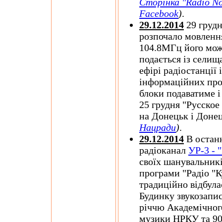
Сторінка "Radio N
Facebook
)
.
29.12.2014
29 груд
розпочало мовлення
104.8МГц його можн
подається із селищ
ефірі радіостанції 
інформаційних прог
блоки подаватиме 
25 грудня "Русское
на Донецьк і Доне
Нацради
)
.
29.12.2014
В останн
радіоканал
УР-3 - 
своїх шанувальникі
програми "Радіо "К
традиційно відбула
Будинку звукозапис
річчю Академічного
музики НРКУ та 90