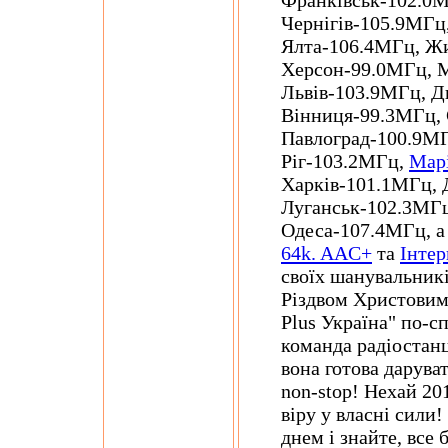
Франківськ-102.0
Чернігів-105.9МГц
Ялта-106.4МГц, Ж
Херсон-99.0МГц, 
Львів-103.9МГц, Д
Вінниця-99.3МГц, 
Павлоград-100.9МГ
Ріг-103.2МГц,
Мар
Харків-101.1МГц, 
Луганськ-102.3МГ
Одеса-107.4МГц, а 
64k. AAC+
та
Інтер
своїх шанувальник
Різдвом Христовим!
Plus Україна" по-
команда радіостанц
вона готова дарува
non-stop! Нехай 20
віру у власні сил
днем і знайте, все 