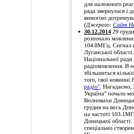
для належного реаг
рада звернулася і 
вимогою дотримува
(Джерело:
Сайт Н
30.12.2014
29 груд
розпочало мовлення
104.8МГц. Сигнал 
Луганської області
Національної ради 
радіомовлення. В е
збільшиться кількі
того, свої новинні
радіо"
. Нагадаємо, 
Україна" почало мо
Волновахи Донецько
грудня на весь Дон
на частоті 103.1МГ
Донецької області.
спеціально створе