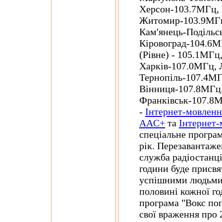
Херсон-103.7МГц, 
Житомир-103.9МГц
Кам'янець-Подільс
Кіровоград-104.6М
(Рівне) - 105.1МГ
Харків-107.0МГц, 
Тернопіль-107.4МГ
Вінниця-107.8МГц,
Франківськ-107.8М
-
Інтернет-мовленн
AAC+
та
Інтернет-
спеціальне програ
рік. Перезавантаже
служба радіостанці
години буде присвя
успішними людьми у
половині кожної го
програма "Вокс поп
свої враження про 2