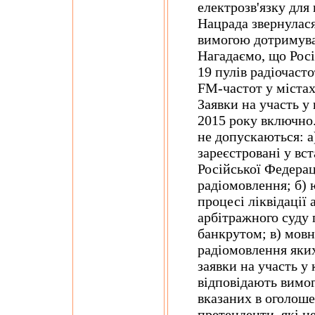
електрозв'язку для
Нацрада звернулася
вимогою дотримува
Нагадаємо, що Росі
19 пулів радіочаст
FM-частот у містах
Заявки на участь у
2015 року включно.
не допускаються: а
зареєстровані у вс
Російської Федераці
радіомовлення; б) 
процесі ліквідації
арбітражного суду
банкрутом; в) мовн
радіомовлення яки
заявки на участь у 
відповідають вимог
вказаних в оголоше
претенденти, які н