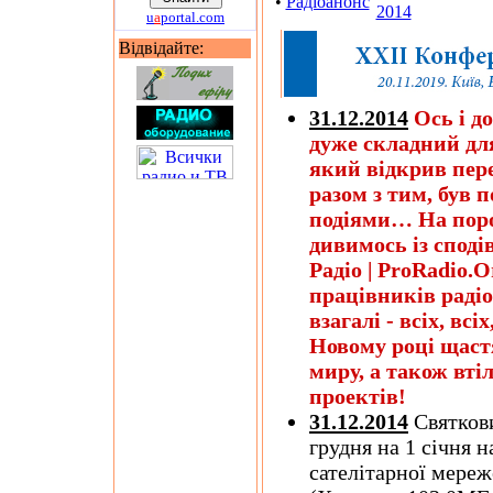
•
Радіоанонс
2014
u
a
portal.com
Відвідайте:
31.12.2014
Ось і до
дуже складний для 
який відкрив пере
разом з тим, був
подіями… На пороз
дивимось із спод
Радіо | ProRadio.O
працівників радіо
взагалі - всіх, всі
Новому році щастя
миру, а також втіл
проектів!
31.12.2014
Святкови
грудня на 1 січня н
сателітарної мереж