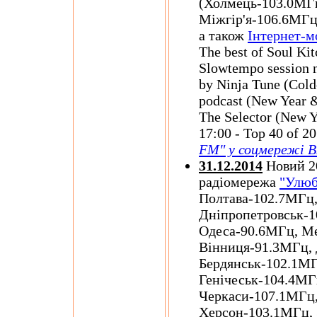
(Холмець-103.0МГ
Міжгір'я-106.6МГц
а також
Інтернет-м
The best of Soul Kit
Slowtempo session n
by Ninja Tune (Cold
podcast (New Year &
The Selector (New Y
17:00 - Top 40 of 2
FM" у соцмережі 
31.12.2014
Новий 20
радіомережа
"Улюб
Полтава-102.7МГц,
Дніпропетровськ-1
Одеса-90.6МГц, М
Вінниця-91.3МГц,
Бердянськ-102.1МГ
Генічеськ-104.4МГ
Черкаси-107.1МГц,
Херсон-103.1МГц, 