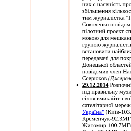
них є наявність пр
збільшення кількос
тим журналістка "Г
Соколенко повідом
пілотний проект с
мовою для мешканц
групою журналісті
встановити найбли
передавачі для по
Донецької областей
повідомив член На
Севрюков
(Джерел
29.12.2014
Розпочні
під правильну музи
січня вмикайте сво
сателітарної мереж
Україна"
(Київ-103
Кременчук-92.3МГ
Житомир-100.7МГц