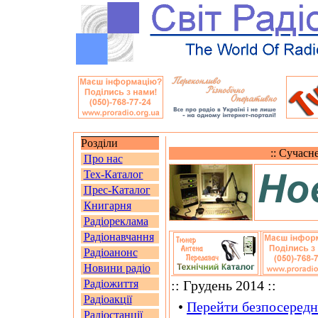
Розділи
:: Сучасн
Про нас
Тех-Каталог
Прес-Каталог
Книгарня
Радіореклама
Радіонавчання
Радіоанонс
Новини радіо
Радіожиття
:: Грудень 2014 ::
Радіоакції
•
Перейти безпосередн
Радіостанції