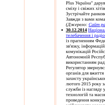
Plus Україна" дару
сміху і свіжих хіті
Зустрічайте ранкове
Завжди з вами кома
(Джерело:
Сайт ра
30.12.2014
Націона
телебачення і раді
із прагненням Феде
зв'язку, інформаці
комунікацій Російс
Автономній Респуб
використанням раді
Регулятор звернув
органів для вжиття 
захисту українсько
лютого 2015 року з
служби із нагляду 
технологій та масо
проведення конкур