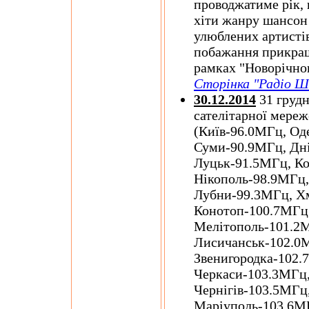
проводжатиме рік,
хіти жанру шансон 
улюблених артистів,
побажання прикраш
рамках "Новорічно
Сторінка "Радіо Ш
30.12.2014
31 грудн
сателітарної мереж
(Київ-96.0МГц, Од
Суми-90.9МГц, Дн
Луцьк-91.5МГц, Ко
Нікополь-98.9МГц,
Лубни-99.3МГц, Х
Конотоп-100.7МГц
Мелітополь-101.2
Лисичанськ-102.0
Звенигородка-102.
Черкаси-103.3МГц,
Чернігів-103.5МГц
Маріуполь-103.6МГ