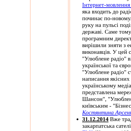
Інтернет-мовлення 
яка входить до рад
починає по-новому
руку на пульсі под
державі. Саме тому
програмним директ
вирішили зняти з е
виконавців. У цей 
"Улюблене радіо" в
української та євр
"Улюблене радіо" 
написання якісних 
українському медіа
представлена мере
Шансон", "Улюблене
київським - "Бізне
Костянтина Арсеню
31.12.2014
Вже трад
закарпатська сател