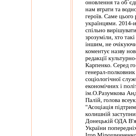
оновлення та об`єд
нам втрати та водн
героїв. Саме цього 
українцями. 2014-и
спільно вирішуват
зрозуміли, хто так
іншим, не очікуючи
коментує назву нов
редакції культурно
Карпенко. Серед гос
генерал-полковник
соціологічної служ
економічних і пол
ім.О.Разумкова Ан
Палій, голова всеук
"Асоціація підтри
колишній заступни
Донецькій ОДА В'я
України попередніх
Ігор Мірошниченко