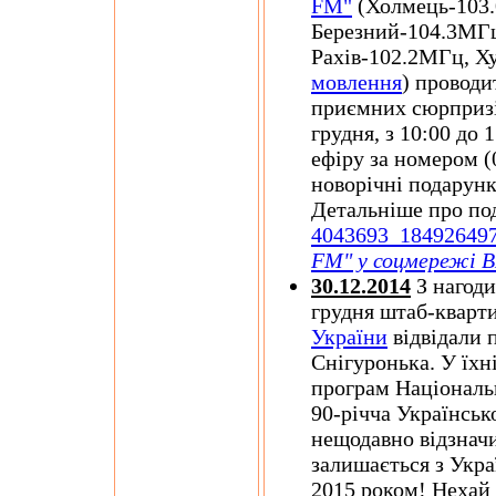
FM"
(Холмець-103
Березний-104.3МГц
Рахів-102.2МГц, Х
мовлення
) проводи
приємних сюрпризів
грудня, з 10:00 до 
ефіру за номером (
новорічні подарунк
Детальніше про по
4043693_18492649
FM" у соцмережі 
30.12.2014
З нагоди
грудня штаб-кварт
України
відвідали 
Снігуронька. У їхн
програм Національн
90-річча Українськ
нещодавно відзначил
залишається з Укра
2015 роком! Нехай 