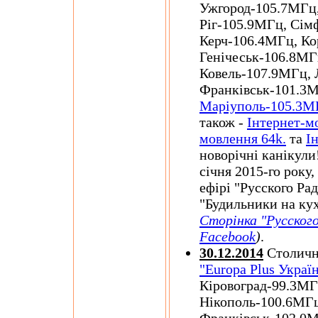
Ужгород-105.7МГц
Ріг-105.9МГц, Сім
Керч-106.4МГц, Ко
Генічеськ-106.8МГ
Ковель-107.9МГц, 
Франківськ-101.3М
Маріуполь-105.3М
також -
Інтернет-м
мовлення 64k.
та
І
новорічні канікули
січня 2015-го року,
ефірі "Русского Ра
"Будильники на ку
Сторінка "Русского
Facebook
)
.
30.12.2014
Столична
"Europa Plus Украї
Кіровоград-99.3МГ
Нікополь-100.6МГ