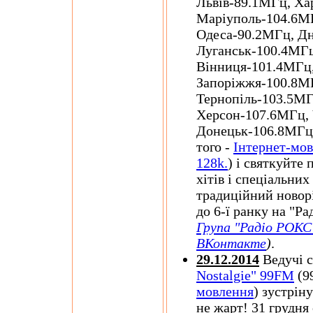
Львів-89.1МГц, Ха
Маріуполь-104.6М
Одеса-90.2МГц, Дн
Луганськ-100.4МГц
Вінниця-101.4МГц
Запоріжжя-100.8МГ
Тернопіль-103.5МГ
Херсон-107.6МГц, 
Донецьк-106.8МГц,
того -
Інтернет-мов
128k.
) і святкуйте
хітів і спеціальни
традиційний новорі
до 6-ї ранку на "Р
Група "Радіо РОКС 
ВКонтакте
)
.
29.12.2014
Ведучі с
Nostalgie" 99FM
(9
мовлення
) зустрін
не жарт! 31 грудня