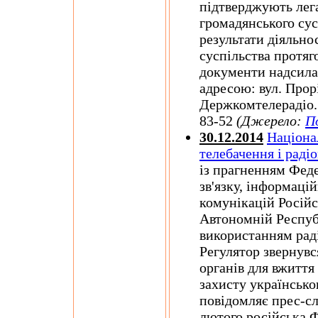
підтверджують лег
громадянського сус
результати діяльно
суспільства протяг
документи надсила
адресою: вул. Прорі
Держкомтелерадіо.
83-52
(Джерело:
П
30.12.2014
Націона
телебачення і раді
із прагненням Феде
зв'язку, інформаці
комунікацій Російс
Автономній Респуб
використанням раді
Регулятор звернув
органів для вжиття 
захисту українсько
повідомляє прес-с
лютого російська Ф