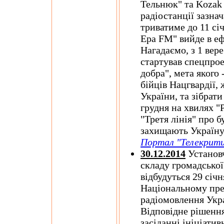
Тельнюк" та Kozak 
радіостанції зазна
триватиме до 11 січ
Ера FM" вийде в еф
Нагадаємо, з 1 вер
стартував спецпро
добра", мета якого 
бійців Нацгвардії, 
України, та зібрати
грудня на хвилях "
"Третя лінія" про б
захищають Україну
Портал "Телекрити
30.12.2014
Установч
складу громадсько
відбудуться 29 січн
Національному пре
радіомовлення Укра
Відповідне рішенн
засіданні ініціатив