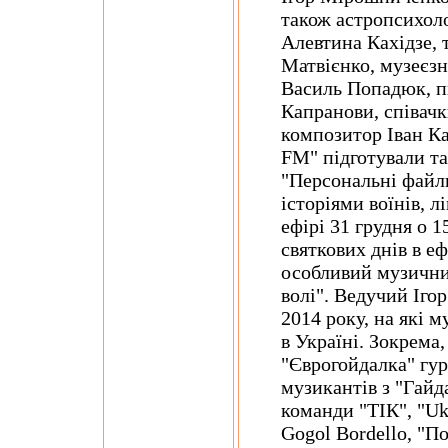
також астропсихол
Алевтина Кахідзе, 
Матвієнко, музеєз
Василь Попадюк, п
Капранови, співачк
композитор Іван Ка
FM" підготували т
"Персональні файли
історіями воїнів, л
ефірі 31 грудня о 1
святкових днів в еф
особливий музични
волі". Ведучий Іго
2014 року, на які 
в Україні. Зокрема,
"Єврогойдалка" гу
музикантів з "Гайд
команди "ТІК", "Ukr
Gogol Bordello, "П