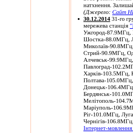
натхнення. Залишай
(Джерело:
Сайт Н
30.12.2014
31-го гр
мережева станція
"
Ужгород-87.9МГц, 
Шостка-88.0МГц, 
Миколаїв-90.8МГц,
Стрий-90.9МГц, О
Алчевськ-99.9МГц
Павлоград-102.2МГ
Харків-103.5МГц,
Полтава-105.0МГц,
Донецьк-106.4МГц,
Бердянськ-101.0МГ
Мелітополь-104.7
Маріуполь-106.9М
Ріг-101.0МГц, Луг
Чернігів-106.8МГц
Інтернет-мовлення 