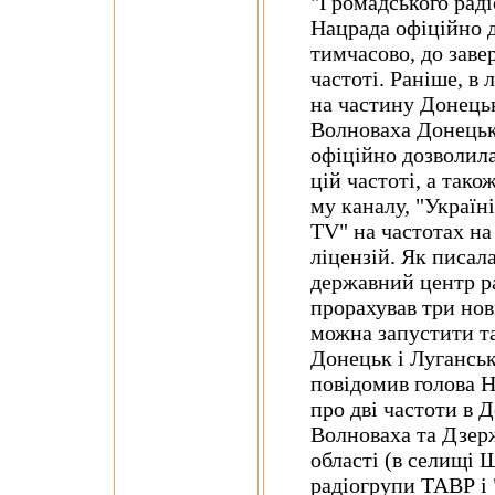
"Громадського раді
Нацрада офіційно 
тимчасово, до зав
частоті. Раніше, в 
на частину Донецьк
Волноваха Донецько
офіційно дозволила
цій частоті, а так
му каналу, "Україні
TV" на частотах на
ліцензій. Як писал
державний центр р
прорахував три нов
можна запустити та
Донецьк і Луганськ
повідомив голова 
про дві частоти в Д
Волноваха та Дзерж
області (в селищі 
радіогрупи ТАВР і 