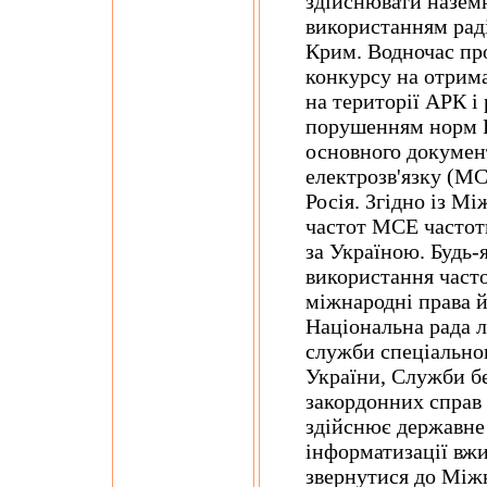
здійснювати назем
використанням рад
Крим. Водночас пр
конкурсу на отрим
на території АРК і 
порушенням норм Р
основного докумен
електрозв'язку (МС
Росія. Згідно із М
частот МСЕ частот
за Україною. Будь-я
використання част
міжнародні права й 
Національна рада 
служби спеціальног
України, Служби б
закордонних справ 
здійснює державне 
інформатизації вжи
звернутися до Між