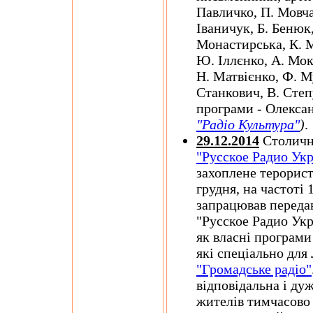
Павличко, П. Мовчан
Іваничук, Б. Бенюк
Монастирська, К. М
Ю. Іллєнко, А. Мок
Н. Матвієнко, Ф. Му
Станкович, В. Степ
програми - Олекс
"Радіо Культура"
)
.
29.12.2014
Столична
"Русское Радио Укр
захоплене терорист
грудня, на частоті
запрацював передав
"Русское Радио Укр
як власні програми 
які спеціально для 
"Громадське радіо"
відповідальна і ду
жителів тимчасово