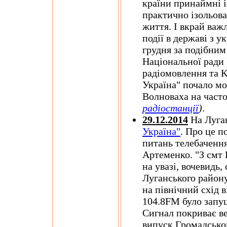
країни принаймні 
практично ізольова
життя. І вкрай важ
події в державі з 
грудня за подібни
Національної ради 
радіомовлення та 
Україна" почало мо
Волноваха на част
радіостанції
)
.
29.12.2014
На Луга
Україна"
. Про це п
питань телебаченн
Артеменко. "З смт
на увазі, вочевид
Луганського району
на північний схід 
104.8FM було запущ
Сигнал покриває ве
випуск Громадськог