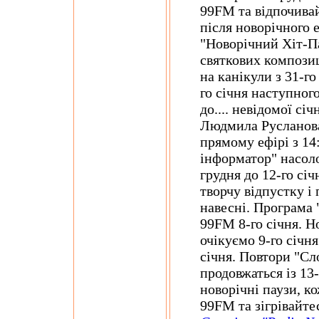
99FM та відпочивай
після новорічного 
"Новорічний Хіт-П
святкових композиц
на канікули з 31-го
го січня наступног
до.... невідомої сі
Людмила Русланова
прямому ефірі з 14
інформатор" насоло
грудня до 12-го січ
творчу відпустку і
навесні. Програма
99FM 8-го січня. 
очікуємо 9-го січня
січня. Повтори "Сло
продовжаться із 13-
новорічні паузи, к
99FM та зігрівайт